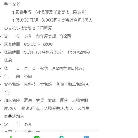
手当など
＊家賃手当 (社員寮及び賃貸は上限あり)
＊(5,000円/月 3,000円をが会社負担 )個人
の支払いは実質２千円程度
賞 与 あり 前年度実績 年2回
就業時間 08:30〜18:00
休憩時間 90分（お昼休憩60分 15分×2回の
休憩
休 日 土・日・祝他（月2回土曜日休み)
年 齢 不問
資格免許 歯科技工士免許 普通自動車免許(AT
可)
加入保険 雇用 労災 健康 厚生 退職金制
度:あり 勤続3年以上退職金共済:加入 大同生
命共済加入
定 年 あり
再雇用 年齢不問